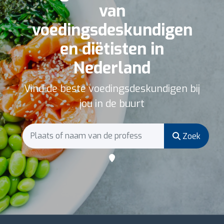
van
voedingsdeskundigen
en diëtisten in
Nederland
Vind de beste voedingsdeskundigen bij
jou in de buurt
Zoek