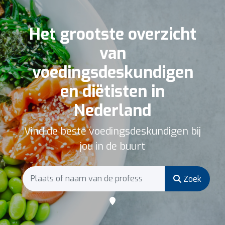
Het grootste overzicht
van
voedingsdeskundigen
en diëtisten in
Nederland
Vind de beste voedingsdeskundigen bij
jou in de buurt
Zoek