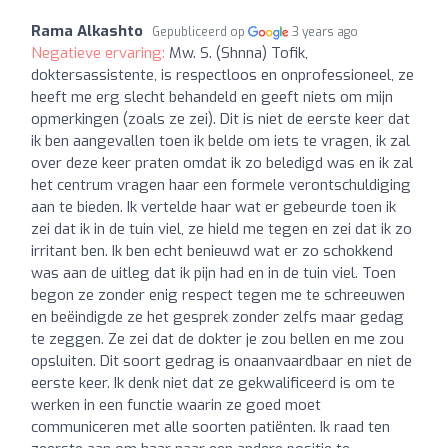
Rama Alkashto
Gepubliceerd op
3 years ago
Negatieve ervaring:
Mw. S. (Shnna) Tofik,
doktersassistente, is respectloos en onprofessioneel, ze
heeft me erg slecht behandeld en geeft niets om mijn
opmerkingen (zoals ze zei). Dit is niet de eerste keer dat
ik ben aangevallen toen ik belde om iets te vragen, ik zal
over deze keer praten omdat ik zo beledigd was en ik zal
het centrum vragen haar een formele verontschuldiging
aan te bieden. Ik vertelde haar wat er gebeurde toen ik
zei dat ik in de tuin viel, ze hield me tegen en zei dat ik zo
irritant ben. Ik ben echt benieuwd wat er zo schokkend
was aan de uitleg dat ik pijn had en in de tuin viel. Toen
begon ze zonder enig respect tegen me te schreeuwen
en beëindigde ze het gesprek zonder zelfs maar gedag
te zeggen. Ze zei dat de dokter je zou bellen en me zou
opsluiten. Dit soort gedrag is onaanvaardbaar en niet de
eerste keer. Ik denk niet dat ze gekwalificeerd is om te
werken in een functie waarin ze goed moet
communiceren met alle soorten patiënten. Ik raad ten