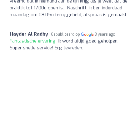
vreemd dat ik niemand aan de lijn krijg als je weet dat de
praktijk tot 17.00u open is... Naschrift: ik ben inderdaad
maandag om 08.05u teruggebeld, afspraak is gemaakt
Hayder Al Radhy
Gepubliceerd op
3 years ago
Fantastische ervaring:
Ik word altijd goed geholpen.
Super snelle service! Erg tevreden.