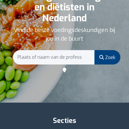
en diëtisten in
Nederland
Vind de beste voedingsdeskundigen bij
jou in de buurt
Zoek
Secties