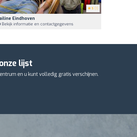
5
(1)
ailine Eindhoven
Bekijk informatie en contactgegevens
nze lijst
entrum en u kunt volledig gratis verschijnen.