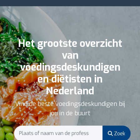
Het grootste overzicht
van
voedingsdeskundigen
en diëtisten in
Nederland
Vind de beste voedingsdeskundigen bij
jou in de buurt
Zoek