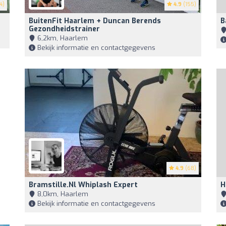
4)
4.9
(155)
BuitenFit Haarlem + Duncan Berends
B
Gezondheidstrainer
6,2km, Haarlem
Bekijk informatie en contactgegevens
4.9
(68)
Bramstille.nl Whiplash Expert
H
8,0km, Haarlem
Bekijk informatie en contactgegevens