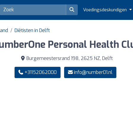
Voedingsdeskundigen
land
Diëtisten in Delft
umberOne Personal Health Cl
Burgemeestersrand 198, 2625 NZ, Delft
+31152062000
info@number01.nl