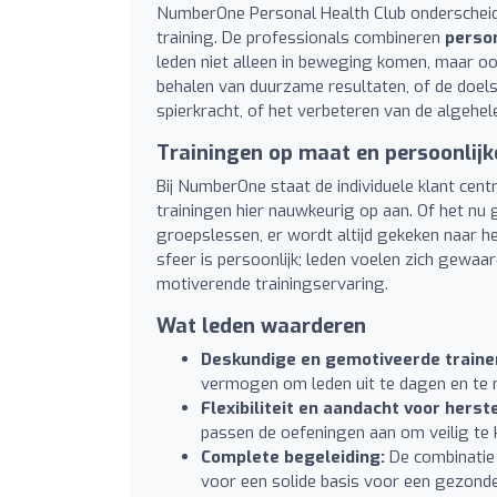
NumberOne Personal Health Club onderscheidt 
training. De professionals combineren
person
leden niet alleen in beweging komen, maar ook 
behalen van duurzame resultaten, of de doelst
spierkracht, of het verbeteren van de algehele
Trainingen op maat en persoonlij
Bij NumberOne staat de individuele klant centr
trainingen hier nauwkeurig op aan. Of het nu 
groepslessen, er wordt altijd gekeken naar he
sfeer is persoonlijk; leden voelen zich gewa
motiverende trainingservaring.
Wat leden waarderen
Deskundige en gemotiveerde traine
vermogen om leden uit te dagen en te 
Flexibiliteit en aandacht voor herste
passen de oefeningen aan om veilig te 
Complete begeleiding:
De combinatie 
voor een solide basis voor een gezonde 