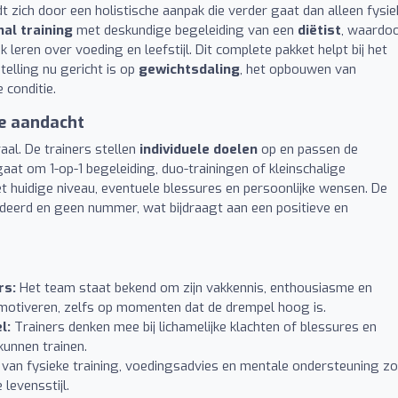
zich door een holistische aanpak die verder gaat dan alleen fysie
al training
met deskundige begeleiding van een
diëtist
, waardo
leren over voeding en leefstijl. Dit complete pakket helpt bij het
elling nu gericht is op
gewichtsdaling
, het opbouwen van
 conditie.
ke aandacht
aal. De trainers stellen
individuele doelen
op en passen de
gaat om 1-op-1 begeleiding, duo-trainingen of kleinschalige
t huidige niveau, eventuele blessures en persoonlijke wensen. De
ardeerd en geen nummer, wat bijdraagt aan een positieve en
rs:
Het team staat bekend om zijn vakkennis, enthousiasme en
motiveren, zelfs op momenten dat de drempel hoog is.
l:
Trainers denken mee bij lichamelijke klachten of blessures en
kunnen trainen.
van fysieke training, voedingsadvies en mentale ondersteuning z
levensstijl.