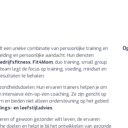
Op
t een unieke combinatie van persoonlijke training en
iding en persoonlijke aandacht. Hun diensten
edrijfsfitness
,
Fit4Mom
, duo training, small group
 team legt de focus op training, voeding, mindset en
resultaten te behalen.
zondheidsdoelen. Hun ervaren trainers helpen je om
n intensieve één-op-één coaching. Ze zijn gericht op
am en bieden niet alleen ondersteuning op het gebied
ings- en leefstijladvies
.
beteren of gewoon gezonder wilt leven, de ervaren
che doelen en helpt je bij het ontwikkelen van gezonde