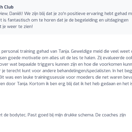
h Club
ew, Daniël! We zijn blij dat je zo'n positieve ervaring hebt gehad 
is fantastisch om te horen dat je de begeleiding en uitdagingen
t je weer te zien!
k personal training gehad van Tanja. Geweldige meid die veel weet
ssen goede motivatie om alles uit de les te halen. Zij evalueerde oo
 over wat bepaalde triggers kunnen zijn en hoe die voorkomen kun
je terecht kunt voor andere behandelingen/specialisten. In het beg
it was een leuke trainingssessie voor moeders die net waren beva
 door Tanja. Kortom ik ben erg blij dat ik het heb gedaan en het is
 de bodytec. Past goed bij mijn drukke schema. De coaches zijn