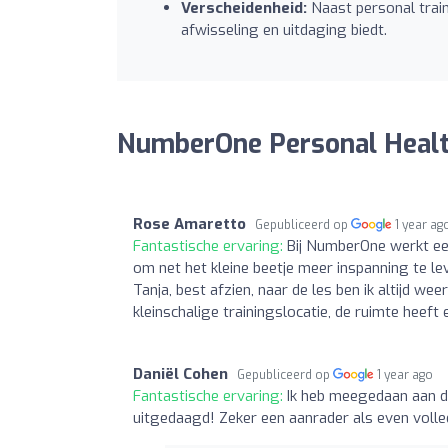
Verscheidenheid:
Naast personal train
afwisseling en uitdaging biedt.
NumberOne Personal Health
Rose Amaretto
Gepubliceerd op
1 year ag
Fantastische ervaring:
Bij NumberOne werkt een
om net het kleine beetje meer inspanning te lever
Tanja, best afzien, naar de les ben ik altijd wee
kleinschalige trainingslocatie, de ruimte heeft 
Daniël Cohen
Gepubliceerd op
1 year ago
Fantastische ervaring:
Ik heb meegedaan aan de
uitgedaagd! Zeker een aanrader als even volled