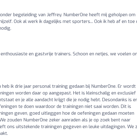
ar onder begeleiding van Jeffrey. NumberOne heeft mij geholpen om
jzelf. Ook al werk ik dagelijks met sporters... Ook ik heb af en toe 
nodig.
 enthousiaste en gastvrije trainers. Schoon en netjes, we voelen o
 heb ik drie jaar personal training gedaan bij NumberOne. Er wordt
iningen worden daar op aangepast. Het is kleinschalig en exclusief
taat en je alle aandacht krijgt die je nodig hebt. Desondanks is e
ningen te doen waardoor de trainingen niet saai worden. Dit is
trainingen geven, goed uitleggen hoe de oefeningen gedaan moeten
 We zouden NumberOne zeker aanraden als je op zoek bent naar
 heeft ons uitstekende trainingen gegeven en leuke uitdagingen. We z
akt.