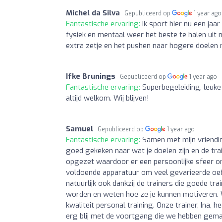
Michel da Silva
Gepubliceerd op
1 year ago
Fantastische ervaring:
Ik sport hier nu een ja
fysiek en mentaal weer het beste te halen uit mi
extra zetje en het pushen naar hogere doelen 
Ifke Brunings
Gepubliceerd op
1 year ago
Fantastische ervaring:
Superbegeleiding, leuke
altijd welkom. Wij blijven!
Samuel
Gepubliceerd op
1 year ago
Fantastische ervaring:
Samen met mijn vriendin
goed gekeken naar wat je doelen zijn en de tra
opgezet waardoor er een persoonlijke sfeer onts
voldoende apparatuur om veel gevarieerde oefe
natuurlijk ook dankzij de trainers die goede 
worden en weten hoe ze je kunnen motiveren.
kwaliteit personal training. Onze trainer, Ina,
erg blij met de voortgang die we hebben gema