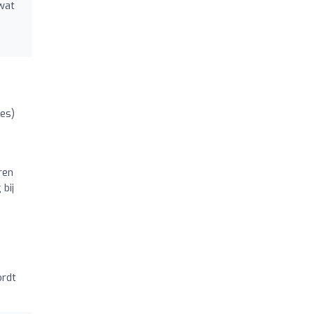
wat
es)
ren
 bij
ordt