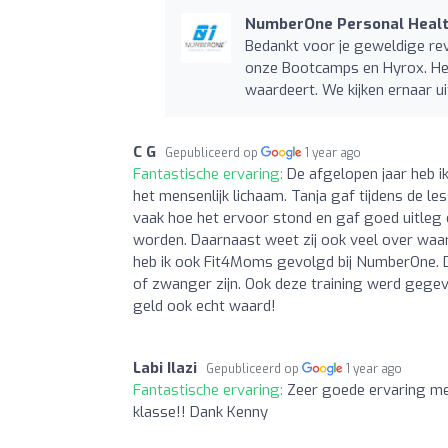
NumberOne Personal Healt
Bedankt voor je geweldige revi
onze Bootcamps en Hyrox. Het 
waardeert. We kijken ernaar ui
C G
Gepubliceerd op
1 year ago
Fantastische ervaring:
De afgelopen jaar heb i
het mensenlijk lichaam. Tanja gaf tijdens de le
vaak hoe het ervoor stond en gaf goed uitleg
worden. Daarnaast weet zij ook veel over waar 
heb ik ook Fit4Moms gevolgd bij NumberOne. D
of zwanger zijn. Ook deze training werd gegeven
geld ook echt waard!
Labi Ilazi
Gepubliceerd op
1 year ago
Fantastische ervaring:
Zeer goede ervaring met
klasse!! Dank Kenny