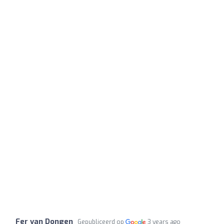
Fer van Dongen
Gepubliceerd op
3 years ago