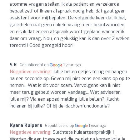
stomme vragen stellen. Ik als patiënt en verzekerde
bepaal zelf of ik een afspraak nodig heb, dat gaat geen
assistent voor mij bepalen! De volgende keer dat ik bel,
ga ik helemaal geen enkele vraag meer beantwoorden
en eis ik dat er een afspraak wordt gepland wanneer ik
daar om vraag. Nou, en gelukkig kan ik dan over 2 weken
terecht!! Goed geregeld hoor!
S K
Gepubliceerd op
1 year ago
Negatieve ervaring:
Jullie bellen netjes terug en hangen
na een seconde op. Geven mij niet eens een kans op op te
nemen... Wat is dit voor scam. Vervolgens kan ik niet
meer terug gebeld worden vandaag... Wat adviseren
jullie mij? Via een spoed melding jullie bellen? Klacht
indienen bij jullie? Of bij de klachtenfunctionaris?
Kyara Kuipers
Gepubliceerd op
1 year ago
Negatieve ervaring:
Slechtste huisartsenpraktijk !
Worden dingen toegezegd die ze niet na komen krijg je