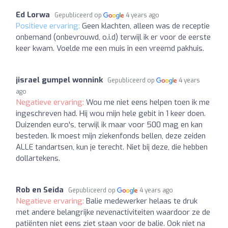
Ed Lorwa
Gepubliceerd op
4 years ago
Positieve ervaring:
Geen klachten, alleen was de receptie
onbemand (onbevrouwd, o.i.d) terwijl ik er voor de eerste
keer kwam. Voelde me een muis in een vreemd pakhuis.
jisrael gumpel wonnink
Gepubliceerd op
4 years
ago
Negatieve ervaring:
Wou me niet eens helpen toen ik me
ingeschreven had. Hij wou mijn hele gebit in 1 keer doen.
Duizenden euro's, terwijl ik maar voor 500 mag en kan
besteden. Ik moest mijn ziekenfonds bellen, deze zeiden
ALLE tandartsen, kun je terecht. Niet bij deze, die hebben
dollartekens.
Rob en Seida
Gepubliceerd op
4 years ago
Negatieve ervaring:
Balie medewerker helaas te druk
met andere belangrijke nevenactiviteiten waardoor ze de
patiënten niet eens ziet staan voor de balie. Ook niet na