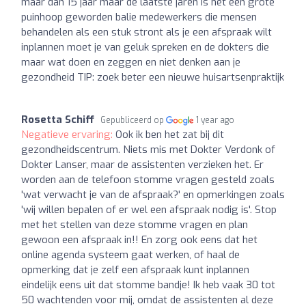
maar dan 15 jaar maar de laatste jaren is het een grote
puinhoop geworden balie medewerkers die mensen
behandelen als een stuk stront als je een afspraak wilt
inplannen moet je van geluk spreken en de dokters die
maar wat doen en zeggen en niet denken aan je
gezondheid TIP: zoek beter een nieuwe huisartsenpraktijk
Rosetta Schiff
Gepubliceerd op
1 year ago
Negatieve ervaring:
Ook ik ben het zat bij dit
gezondheidscentrum. Niets mis met Dokter Verdonk of
Dokter Lanser, maar de assistenten verzieken het. Er
worden aan de telefoon stomme vragen gesteld zoals
'wat verwacht je van de afspraak?' en opmerkingen zoals
'wij willen bepalen of er wel een afspraak nodig is'. Stop
met het stellen van deze stomme vragen en plan
gewoon een afspraak in!! En zorg ook eens dat het
online agenda systeem gaat werken, of haal de
opmerking dat je zelf een afspraak kunt inplannen
eindelijk eens uit dat stomme bandje! Ik heb vaak 30 tot
50 wachtenden voor mij, omdat de assistenten al deze