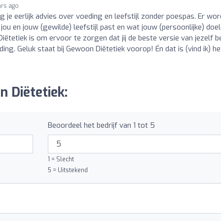
ars ago
jg je eerlijk advies over voeding en leefstijl zonder poespas. Er wor
ou en jouw (gewilde) leefstijl past en wat jouw (persoonlijke) doe
iëtetiek is om ervoor te zorgen dat jij de beste versie van jezelf b
ng. Geluk staat bij Gewoon Diëtetiek voorop! Én dat is (vind ik) he
 Diëtetiek:
Beoordeel het bedrijf van 1 tot 5
1 = Slecht
5 = Uitstekend