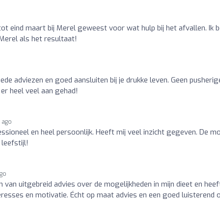
t eind maart bij Merel geweest voor wat hulp bij het afvallen. Ik 
erel als het resultaat!
o
ede adviezen en goed aansluiten bij je drukke leven. Geen pusherig
b er heel veel aan gehad!
s ago
ssioneel en heel persoonlijk. Heeft mij veel inzicht gegeven. De m
eefstijl!
ago
 van uitgebreid advies over de mogelijkheden in mijn dieet en heef
teresses en motivatie. Écht op maat advies en een goed luisterend 